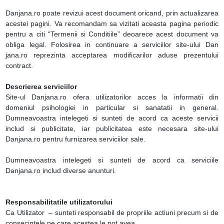
Danjana.ro poate revizui acest document oricand, prin actualizarea
acestei pagini. Va recomandam sa vizitati aceasta pagina periodic
pentru a citi “Termenii si Conditiile” deoarece acest document va
obliga legal. Folosirea in continuare a serviciilor site-ului Dan
jana.ro reprezinta acceptarea modificarilor aduse prezentului
contract.
Descrierea serviciilor
Site-ul Danjana.ro ofera utilizatorilor acces la informatii din
domeniul psihologiei in particular si sanatatii in general.
Dumneavoastra intelegeti si sunteti de acord ca aceste servicii
includ si publicitate, iar publicitatea este necesara site-ului
Danjana.ro pentru furnizarea serviciilor sale.
Dumneavoastra intelegeti si sunteti de acord ca serviciile
Danjana.ro includ diverse anunturi.
Responsabilitatile utilizatorului
Ca Utilizator – sunteti responsabil de propriile actiuni precum si de
consecintele pe care acestea le pot avea.