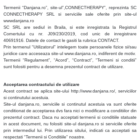
Termenii “Danjana.ro”, site-ul”,CONNECTHERAPY”, reprezinta SC
CONNECTHERAPY SRL si serviciile sale oferite prin site-ul
wwwdanjana.ro
SC SRL are sediul in Braila, si este inregistrata la Registrul
Comertului cu nr. J09/230/2019, cod unic de inregistrare
40691916. Datele de contact le gasiti la rubrica CONTACT.
Prin termenul “Utilizatorul” intelegem toate persoanele fizice si/sau
juridice care acceseaza site-ul www.danjana.ro, indiferent de motiv.
Termenii “Regulament”, “Acord”, “Contract”, “Termeni si conditii”
sunt folositi pentru a desemna prezentul contract de utilizare.
Acceptarea contractului de utilizare
Acest contract se aplica site-ului http://www.danjana.ro/, serviciilor
si continutului acestuia.
Site-ul danjana.ro, serviciile si continutul acestuia va sunt oferite
conditionat de acceptarea dvs fara nici o modificare a conditiilor din
prezentul contract. Daca nu acceptati termenii si conditiile statuate
in acest document, nu folositi site-ul danjana.ro si serviciile oferite
prin intermediul lui. Prin utilizarea sitului, indicati ca acceptati sa
respectati “Termenii si Conditiile” noastre.