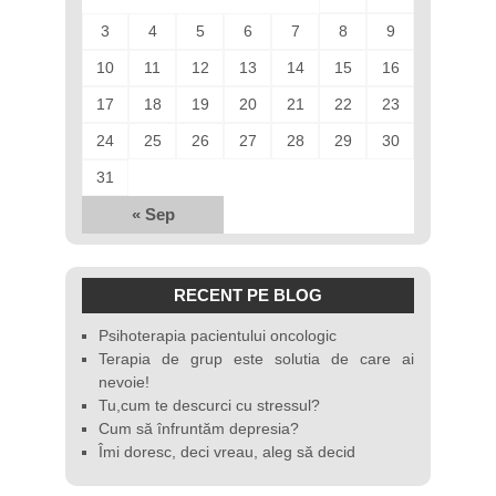
3
4
5
6
7
8
9
10
11
12
13
14
15
16
17
18
19
20
21
22
23
24
25
26
27
28
29
30
31
« Sep
RECENT PE BLOG
Psihoterapia pacientului oncologic
Terapia de grup este solutia de care ai
nevoie!
Tu,cum te descurci cu stressul?
Cum să înfruntăm depresia?
Îmi doresc, deci vreau, aleg să decid