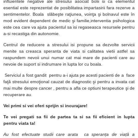
influientele negative ale stresului asociat bolii si ca elementul
esential este reprezentat de posiblitatea impartasirii fara rezerve a
sentimentelor. Boala slăbeşte raţiunea, voinţa şi bolnavul este în
mod evident dependent de medic şi familie,interventia psihologica
este cea care va ajuta pacientul sa isi regaseasca resursele pentru
a-si recastiga din autonomie.
Centrul de reducere a stresului isi propune sa dezvolte servicii
menite sa creasca speranta de viata si calitatea vietii astfel sa
raspundem nevoii unui numar cat mai mare de pacienti care au
nevoie de suport si indrumare in lupta lor cu boala.
Serviciul a fost gandit pentru a-i ajuta pe acesti pacienti de a face
faţă stresului emoţional cauzat de diagnostic şi pentru a invata cat
mai multe despre cancer , pentru a afla ce optiuni terapeutice şi de
recuperare au.
Vei primi si vei oferi sprijin si incurajare!
Te vei pregati sa fii de partea ta si sa fii eficient in lupta
pentru viata ta!
Au fost efectuate studii care arata ca speranța de viață a