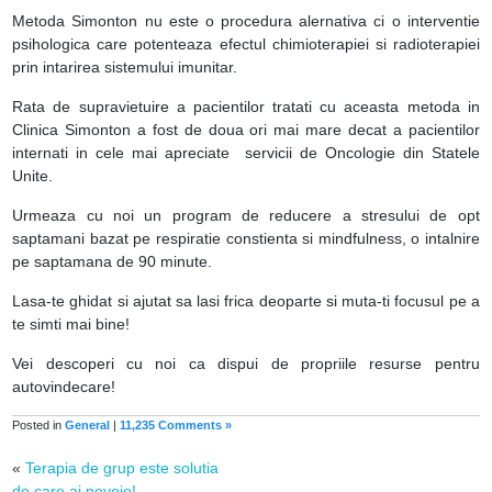
Metoda Simonton nu este o procedura alernativa ci o interventie
psihologica care potenteaza efectul chimioterapiei si radioterapiei
prin intarirea sistemului imunitar.
Rata de supravietuire a pacientilor tratati cu aceasta metoda in
Clinica Simonton a fost de doua ori mai mare decat a pacientilor
internati in cele mai apreciate servicii de Oncologie din Statele
Unite.
Urmeaza cu noi un program de reducere a stresului de opt
saptamani bazat pe respiratie constienta si mindfulness, o intalnire
pe saptamana de 90 minute.
Lasa-te ghidat si ajutat sa lasi frica deoparte si muta-ti focusul pe a
te simti mai bine!
Vei descoperi cu noi ca dispui de propriile resurse pentru
autovindecare!
Posted in
General
|
11,235 Comments »
«
Terapia de grup este solutia
de care ai nevoie!