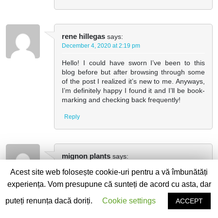
rene hillegas
says:
December 4, 2020 at 2:19 pm
Hello! I could have sworn I’ve been to this
blog before but after browsing through some
of the post I realized it’s new to me. Anyways,
I’m definitely happy I found it and I’ll be book-
marking and checking back frequently!
Reply
mignon plants
says:
December 4, 2020 at 3:10 pm
Acest site web folosește cookie-uri pentru a vă îmbunătăți
You made some nice points there. I looked on
experiența. Vom presupune că sunteți de acord cu asta, dar
the internet for the subject matter and found
puteți renunța dacă doriți.
Cookie settings
ACCEPT
most individuals will agree with your site.