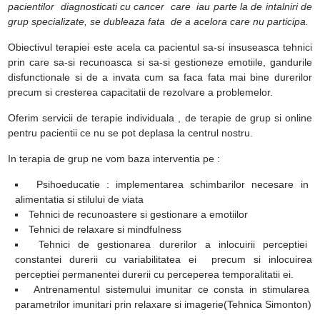
pacientilor diagnosticati cu cancer care iau parte la de intalniri de
grup specializate, se dubleaza fata de a acelora care nu participa.
Obiectivul terapiei este acela ca pacientul sa-si insuseasca tehnici
prin care sa-si recunoasca si sa-si gestioneze emotiile, gandurile
disfunctionale si de a invata cum sa faca fata mai bine durerilor
precum si cresterea capacitatii de rezolvare a problemelor.
Oferim servicii de terapie individuala , de terapie de grup si online
pentru pacientii ce nu se pot deplasa la centrul nostru.
In terapia de grup ne vom baza interventia pe :
Psihoeducatie : implementarea schimbarilor necesare in
alimentatia si stilului de viata
Tehnici de recunoastere si gestionare a emotiilor
Tehnici de relaxare si mindfulness
Tehnici de gestionarea durerilor a inlocuirii perceptiei
constantei durerii cu variabilitatea ei precum si inlocuirea
perceptiei permanentei durerii cu perceperea temporalitatii ei.
Antrenamentul sistemului imunitar ce consta in stimularea
parametrilor imunitari prin relaxare si imagerie(Tehnica Simonton)