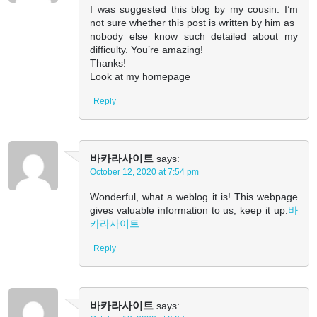
I was suggested this blog by my cousin. I’m
not sure whether this post is written by him as
nobody else know such detailed about my
difficulty. You’re amazing!
Thanks!
Look at my homepage
Reply
바카라사이트
says:
October 12, 2020 at 7:54 pm
Wonderful, what a weblog it is! This webpage
gives valuable information to us, keep it up.
바
카라사이트
Reply
바카라사이트
says: