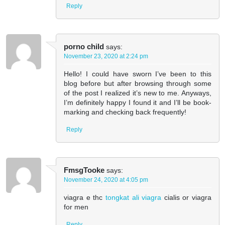
Reply
porno child
says:
November 23, 2020 at 2:24 pm
Hello! I could have sworn I’ve been to this
blog before but after browsing through some
of the post I realized it’s new to me. Anyways,
I’m definitely happy I found it and I’ll be book-
marking and checking back frequently!
Reply
FmsgTooke
says:
November 24, 2020 at 4:05 pm
viagra e thc
tongkat ali viagra
cialis or viagra
for men
Reply