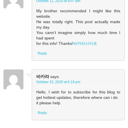
October 12, 2020 at 9:07 pm
My brother recommended I might like this
website.
He was totally right. This post actually made
my day.
You cann’t imagine simply how much time I
had spent
for this info! Thanks!
바카라사이트
Reply
바카라
says:
October 15, 2020 at 6:19 pm
Hello, I wish for to subscribe for this blog to
get hottest updates, therefore where can i do
it please help.
Reply