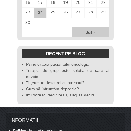
16
17
18
19
20
21
22
23
25
26
27
28
29
24
30
Jul »
RECENT PE BLOG
Psihoterapia pacientului oncologic
Terapia de grup este solutia de care ai
nevoie!
Tu,cum te descurci cu stressul?
Cum să înfruntăm depresia?
Îmi doresc, deci vreau, aleg să decid
INFORMATII
Politica de confidențialitate