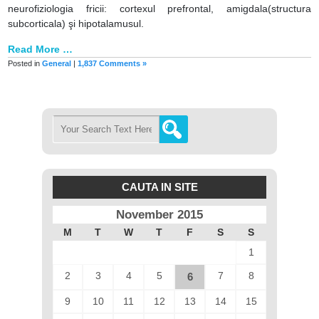
neurofiziologia fricii: cortexul prefrontal, amigdala(structura
subcorticala) şi hipotalamusul.
Read More …
Posted in
General
|
1,837 Comments »
CAUTA IN SITE
November 2015
M
T
W
T
F
S
S
1
2
3
4
5
7
8
6
9
10
11
12
13
14
15