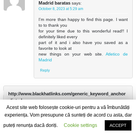
Madrid baratas
says:
October 8, 2023 at 5:29 am
I’m more than happy to find this page. I want
to to thank you
for your time due to this wonderful read!! I
definitely liked every
part of it and i also have you saved as a
favorite to look at
new things on your web site.
Atletico de
Madrid
Reply
http://www.blackhatlinks.com/generic_keyword_anchor
_list.php
says:
October 9, 2023 at 1:07 am
Acest site web folosește cookie-uri pentru a vă îmbunătăți
experiența. Vom presupune că sunteți de acord cu asta, dar
http://www.blackhatlinks.com/generic_keyword_anchor_l
ist.php
puteți renunța dacă doriți.
Cookie settings
ACCEPT
jitwbtdaf krzgb brmshca mbcj hktfkikjxcoxpic