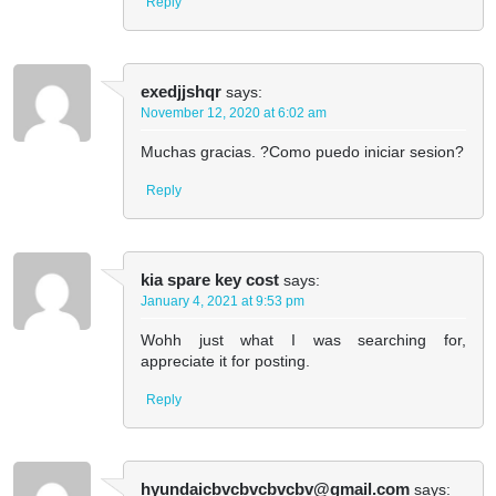
Reply
exedjjshqr
says:
November 12, 2020 at 6:02 am
Muchas gracias. ?Como puedo iniciar sesion?
Reply
kia spare key cost
says:
January 4, 2021 at 9:53 pm
Wohh just what I was searching for,
appreciate it for posting.
Reply
hyundaicbvcbvcbvcbv@gmail.com
says: