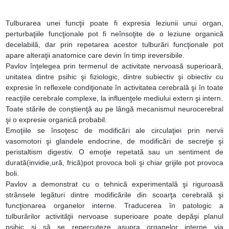
Tulburarea unei funcţii poate fi expresia leziunii unui organ,
perturbaţiile funcţionale pot fi neînsoţite de o leziune organică
decelabilă, dar prin repetarea acestor tulburări funcţionale pot
apare alteraţii anatomice care devin în timp ireversibile.
Pavlov înţelegea prin termenul de activitate nervoasă superioară,
unitatea dintre psihic şi fiziologic, dintre subiectiv şi obiectiv cu
expresie în reflexele condiţionate în activitatea cerebrală şi în toate
reacţiile cerebrale complexe, la influenţele mediului extern şi intern.
Toate stările de conştienţă au pe lângă mecanismul neurocerebral
şi o expresie organică probabil.
Emoţiile se însoţesc de modificări ale circulaţiei prin nervii
vasomotori şi glandele endocrine, de modificări de secreţie şi
peristaltism digestiv. O emoţie repetată sau un sentiment de
durată(invidie,ură, frică)pot provoca boli şi chiar grijile pot provoca
boli.
Pavlov a demonstrat cu o tehnică experimentală şi riguroasă
strânsele legături dintre modificările din scoarţa cerebrală şi
funcţionarea organelor interne. Traducerea în patologic a
tulburărilor activităţii nervoase superioare poate depăşi planul
psihic şi să se repercuteze asupra organelor interne via