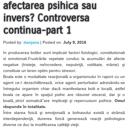
afectarea psihica sau
invers? Controversa
continua-part 1
Posted by:
danjana
| Posted on:
July 9, 2016
In producerea bolilor sunt implicati factori fiziologici, constitutionali
si emotionali.Frustrările repetate conduc la acumulări de afecte
negative (tristeţe, neîncredere, neputinţă, ostilitate, mânie) şi
constituie un teren optim pentru stresori.
Boala este o modalitate reacţională a organismului în raport cu un
agent ce-l dezechilibrează, orice agent perturbator adresându-se
întregului organism chiar dacă manifestarea bolii e locală, astfel
boala ce apare în spaţiul psihic are răsunet visceral, dar şi o
boală,,strict somatică”are implicaţii şi repercusiuni psihice.
Omul
răspunde în totalitate.
Între starea fizică şi emoţională a bolnavului există o strânsă
interdependenţă, durerea fizică generează reacţii psihologice
diverse ce duc la modificarea calităţii vieţii.