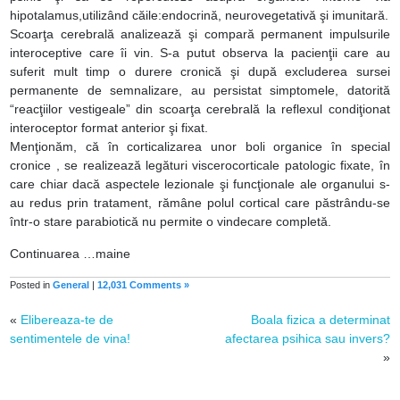
hipotalamus,utilizând căile:endocrină, neurovegetativă şi imunitară.
Scoarţa cerebrală analizează şi compară permanent impulsurile
interoceptive care îi vin. S-a putut observa la pacienţii care au
suferit mult timp o durere cronică şi după excluderea sursei
permanente de semnalizare, au persistat simptomele, datorită
“reacţiilor vestigeale” din scoarţa cerebrală la reflexul condiţionat
interoceptor format anterior şi fixat.
Menţionăm, că în corticalizarea unor boli organice în special
cronice , se realizează legături viscerocorticale patologic fixate, în
care chiar dacă aspectele lezionale şi funcţionale ale organului s-
au redus prin tratament, rămâne polul cortical care păstrându-se
într-o stare parabiotică nu permite o vindecare completă.
Continuarea …maine
Posted in
General
|
12,031 Comments »
«
Elibereaza-te de
Boala fizica a determinat
sentimentele de vina!
afectarea psihica sau invers?
»